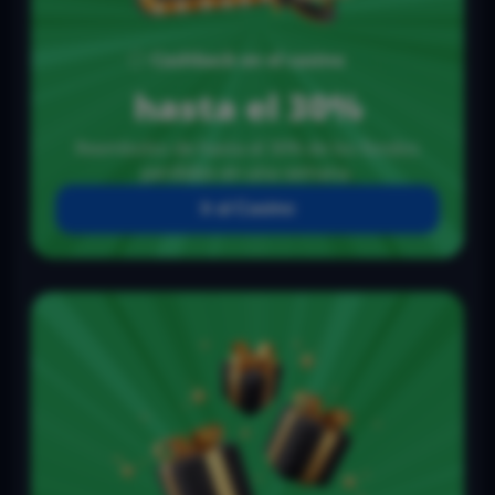
Cashback en el casino
hasta el 30%
Reembolso de hasta el 30% de los fondos
perdidos en una semana.
Ir al Casino