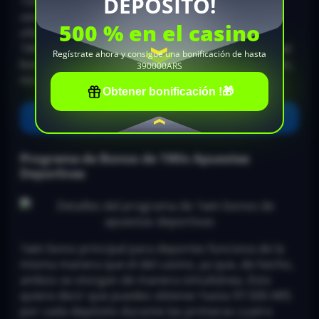
DEPÓSITO!
150%, 100% y 50%, respectivamente, pudiendo
obtener hasta 97.500 ARS por cada recarga. La
500 % en el casino
oferta está disponible para nuevos jugadores de
1Win Casino y las ganancias obtenidas a través del
Regístrate ahora y consigue una bonificación de hasta
bono se almacenan en una cuenta de bonificación,
390000ARS
no en tu cuenta principal.
Obtener bonificación !🎁
Obtener bono 🎰
Programa de Bonos de 1Win Apuestas
Deportivas
1win bono principal para deportes funciona de la
misma manera que el del casino, ya que, de hecho,
ambos se otorgan de manera simultánea. Esto
quiere decir que puedes obtener hasta 97.500 ARS
por cada depósito durante las primeras cuatro