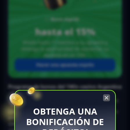
Bono exprés
hasta el 15%
Añada hasta 11 eventos a su apuesta y
obtenga la oportunidad de aumentar su
apuesta en un 15%.
Hacer una apuesta exprés
Programa de bonos del 1Win casino Argentina
OBTENGA UNA
La bonificación principal está encabezada por una
promoción de bienvenida que regala un total del
BONIFICACIÓN DE
500% en sus primeros cuatro depósitos: 200%,