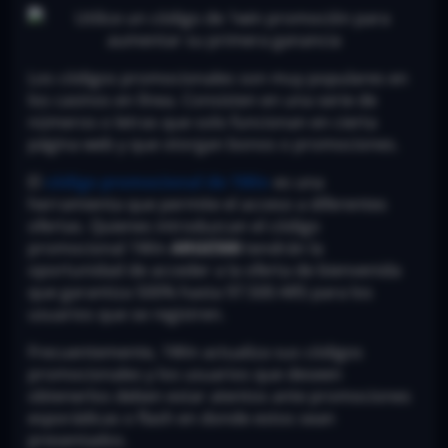
Los códigos promocionales son muy populares en
los casinos en línea. Consisten en una serie de
números o letras que solo funcionan en cierta
página web y que otorgan bonos o promociones.
El
código promocional de 1Win
es una
herramienta que permite el acceso a diferentes
ofertas. Quienes introduzcan el código
promocional 1Win
ARGE500
tendrán la
oportunidad de acceder a la oferta de bienvenida
que garantiza 500% hasta 97.500 ARS para los
usuarios que se registren.
Frecuentemente, 1Win actualiza sus códigos
promocionales y los usuarios que deseen
obtenerlos deben estar atentos ante promociones
esporádicas o flash en donde estos sean
presentados.