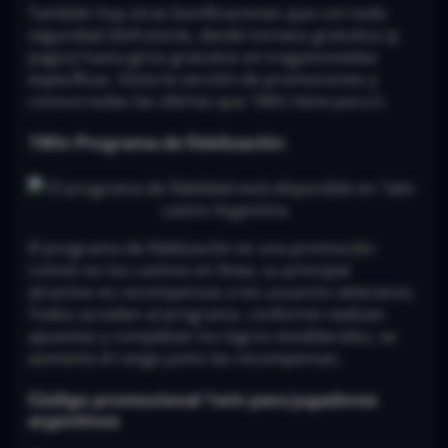
También hay otras bonificaciones que con toda
seguridad disfrutarás, desde torneos gratuitos (y
pagos) hasta giros gratuitos en tragamonedas
específicas. Visita la sección de promociones y
conoce todas las ofertas que 1Win tiene para ti.
1Win Programa de fidelización
El programa de fidelización es una promoción
común en los casinos en línea, su principal
atractivo es recompensas a los usuarios veteranos.
Todos acceden al programa, conforme realizan
apuestas y completan los logros establecidos, se
aumenta el rango junto las recompensas.
Código promocional 1win para jugadores
argentinos