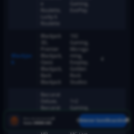
e
Gaming,
Roulette,
EvoPlay
Lucky 6
Roulette
Blackjack
1X2
3D,
Gaming,
Premier
Microga
Blackjac
Blackjack,
ming,
4
k
Oasis
Evoplay,
Blackjack,
Golden
Back
Rock
Blackjack
Studios
Baccarat
Deluxe,
1×2
Baccarat
Gaming,
Live,
Microga
Baccarat
4
Knockout
ming,
Baccarat,
Ezugi,