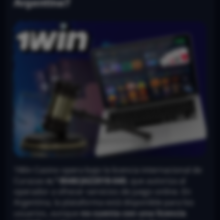
Argentina?
1Win Casino opera bajo la licencia internacional de
Curazao
n.º 8048/JAZ2018-040
, que autoriza al
operador a ofrecer servicios de juego online. En
Argentina, la plataforma está disponible para los
usuarios, aunque
no cuenta con una licencia