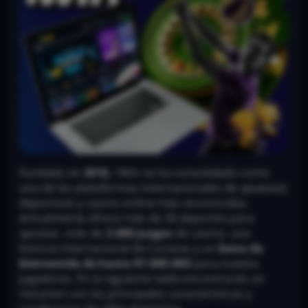
Fundado en
2016
, 1Win se ha consolidado como
una de las plataformas internacionales de apuestas
deportivas y casino online más reconocidas.
Actualmente ofrece más de 30 deportes para
apostar, más de
3.000 juegos
de casino, una
licencia internacional de Curazao y un
bono de
bienvenida de hasta 97.500 ARS
para nuevos
jugadores. En la siguiente tabla encontrarás un
resumen con las principales características y