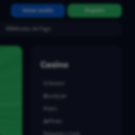
Iniciar sesión
Registro
Métodos de Pago
Casino
Aviator
Lucky Jet
Jetx
Plinko
Speed-n-Cash