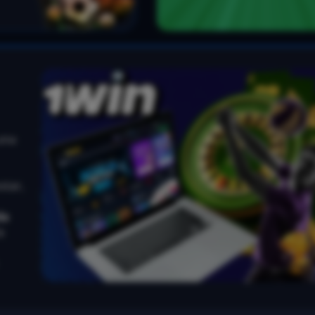
una
star,
da
a