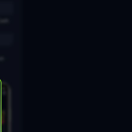
Cash
un