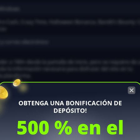
 Windows
d-n-Cash, Crazy Time, Halloween Bonanza, Bandit’s Bounty: 
ros
) y correo electrónico
r a 1Win desde la pantalla de inicio, pero se requiere de 
a la información necesaria para disfrutar del sitio en tu
la plataforma.
OBTENGA UNA BONIFICACIÓN DE
DEPÓSITO!
500 % en el