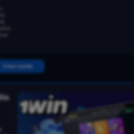
o
nto
 de
ativa
isar
Crear cuenta
Win
a