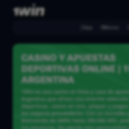
App
Bonos
CASINO Y APUESTAS
DEPORTIVAS ONLINE | 
ARGENTINA
1Win es una casino en línea y casa de apue
Argentina que ofrece una enorme selección
deportivas, casino en vivo, póquer y juegos
los mejores proveedores. Con un increíble
bienvenida de 500% hasta 390.000 ARS, po
tus ganancias. No pierda esta oportunidad