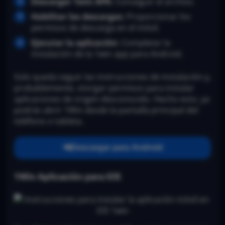
Descargar 1win APK:
Conseguir el archivo.
Habilitar las descargas:
Proporcionar los
permisos de descarga en el móvil.
Ejecutar la aplicación:
Completar la
instalación de la 1win app para Android.
Solo queda seguir las instrucciones de instalación y,
probablemente, otorgar permisos para instalar
aplicaciones de origen desconocido. Hecho esto, ya
podrás abrir 1Win desde la pantalla principal del
teléfono o tableta.
📲Descargar para Android
1Win Aplicación para iOS