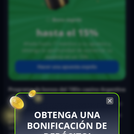
Bono exprés
hasta el 15%
Añada hasta 11 eventos a su apuesta y
obtenga la oportunidad de aumentar su
apuesta en un 15%.
Hacer una apuesta exprés
Programa de bonos del 1Win casino Argentina
OBTENGA UNA
La bonificación principal está encabezada por una
promoción de bienvenida que regala un total del
BONIFICACIÓN DE
500% en sus primeros cuatro depósitos: 200%,