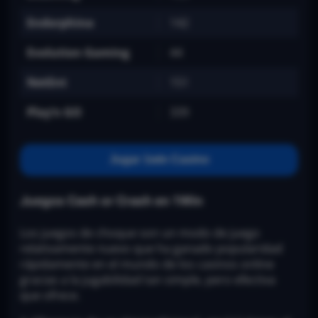
Endorphina
142
Evolution Gaming
44
NetEnt
151
Play’n GO
339
Jugar 1win Casino
Juegos Cash or Crash en 1Win
Los juegos de choque son un modo de juego
relativamente nuevo que ha ganado popularidad
rápidamente en el mundo de los casinos online
gracias a la jugabilidad tan simple, pero efectiva
que ofrece.