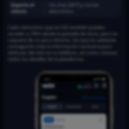
Soporte al
Vía chat (24/7) y correo
cliente
electrónico
Cabe mencionar que en iOS también puedes
acceder a 1Win desde la pantalla de inicio, pero se
requiere de un poco distinto. De aquí en adelante
conseguirás toda la información necesaria para
disfrutar del sitio en tu teléfono, así como conocer
todos los detalles de la plataforma.