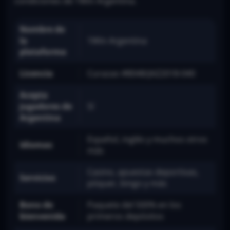
condiciones de 1Win Argentina.
Nombre de
la
1Win Argentina
plataforma
Licencia
Curazao #8048/JAZ2018-040
Acepta
jugadores de
Sí
Argentina
Español, inglés y muchos otros
Idiomas
más
Casino, apuestas deportivas,
Servicios
póquer, bingo y más
Bono de
Paquete del 500% en los
bienvenida
primeros depósitos