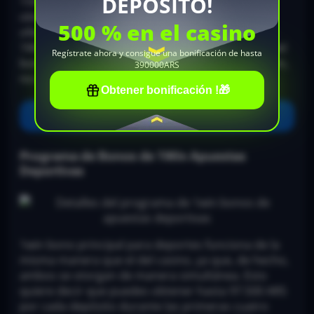
DEPÓSITO!
150%, 100% y 50%, respectivamente, pudiendo
obtener hasta 97.500 ARS por cada recarga. La
500 % en el casino
oferta está disponible para nuevos jugadores de
1Win Casino y las ganancias obtenidas a través del
Regístrate ahora y consigue una bonificación de hasta
bono se almacenan en una cuenta de bonificación,
390000ARS
no en tu cuenta principal.
Obtener bonificación !🎁
Obtener bono 🎰
Programa de Bonos de 1Win Apuestas
Deportivas
1win bono principal para deportes funciona de la
misma manera que el del casino, ya que, de hecho,
ambos se otorgan de manera simultánea. Esto
quiere decir que puedes obtener hasta 97.500 ARS
por cada depósito durante las primeras cuatro