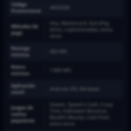
Código
ARGE500
Promocional
Visa, Mastercard, AstroPay,
Métodos de
Airtm, criptomonedas, entre
pago
otros
Recarga
400 ARS
mínima
Retiro
1.800 ARS
mínimo
Aplicación
Android, iOS, Windows
móvil
Aviator, Speed-n-Cash, Crazy
Juegos de
Time, Halloween Bonanza,
casino
Bandit’s Bounty: Cash Pool,
populares
entre otros