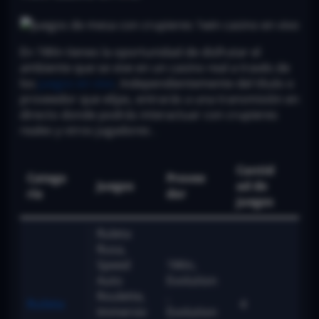
En 1Win tienes la oportunidad de disfrutar el
ambiente que se vive en un casino real a través de
los
juegos en vivo
. Independientemente del título o
proveedor que elijas, entrarás a una transmisión en
directo donde podrás interactuar con crupieres
reales y otros jugadores .
Cantid
Catego
Provee
Juegos
ad de
ría
dor
juegos
Ruleta
Rusa,
Speed
1Win,
Auto
Evolution
Roulette,
,
Ruleta
4
Immersiv
Evolution