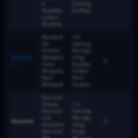
e
Gaming,
Roulette,
EvoPlay
Lucky 6
Roulette
Blackjack
1X2
3D,
Gaming,
Premier
Microga
Blackjac
Blackjack,
ming,
4
k
Oasis
Evoplay,
Blackjack,
Golden
Back
Rock
Blackjack
Studios
Baccarat
Deluxe,
1×2
Baccarat
Gaming,
Live,
Microga
Baccarat
4
Knockout
ming,
Baccarat,
Ezugi,