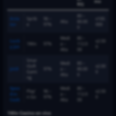
mo
RS)
80 –
Avia
Sprib
96 –
x100.
Alta
80.00
tor
e
97%
000
0
Medi
80 –
Luck
x2.50
1Win
97%
a –
112.0
y Jet
0
Alta
00
Smar
Medi
80 –
tSoft
x2.00
JetX
97%
a –
80.00
Gami
0
Alta
0
ng
Spee
Medi
80 –
Play’
96 –
x2.50
d-n-
a –
112.0
n Go
97%
0
Cash
Alta
00
1Win Casino en vivo