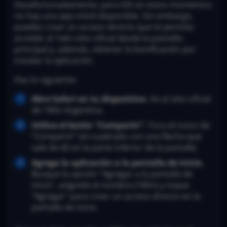
Desafortunadamente, para iOS en estos momentos
no hay una app móvil disponible. Sin embargo,
puedes crear un acceso directo que te permita
acceder al 1win sitio oficial desde la pantalla
principal y, además, obtener la bonificación por
instalar la aplicación.
Haz lo siguiente:
Abre Safari en tu dispositivo.
Ve al sitio oficial
de 1Win Argentina.
Utilice el botón “Compartir”.
Toca el icono de
“Compartir” (el cuadrado con una flecha que
sale de él) en la parte inferior de la pantalla.
Agrega la aplicación a la pantalla de inicio.
Busque la opción “Agregar a la pantalla de
inicio”, asígnele el nombre (1Win) y toque
“Agregar” para crear un acceso directo en la
pantalla de inicio.