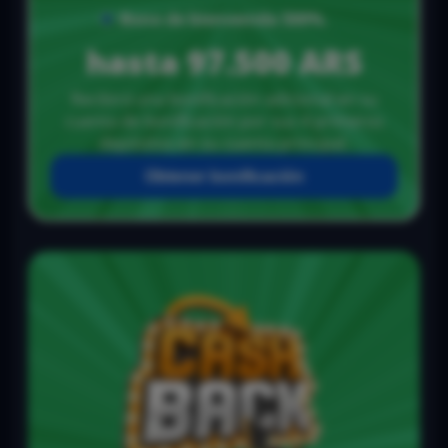
Bono de bienvenida 500%.
hasta 97.500 ARS
Recibirá una bonificación adicional en su
cuenta de bonificación por sus 4 primeros
depósitos en su cuenta principal.
Obtener bonificación