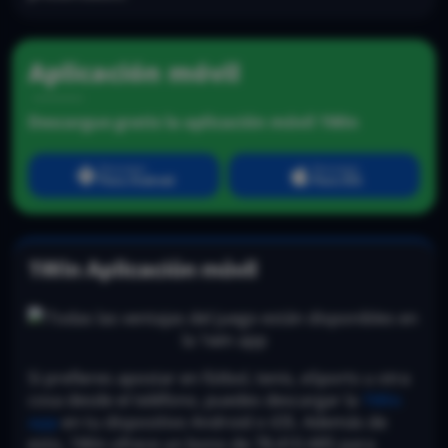
Aplicación móvil
Descargue gratis la aplicación móvil 1Win
Descargar
Descargar
Para Android
Para iOS
1Win Aplicación móvil
Si prefieres apostar en fútbol, tenis, eSports u otra
cosa desde el teléfono, puedes descargar la
1Win
app
en tu dispositivo Android o iOS. Además de
esto, 1Win ofrece un bono de 78.410 ARS para